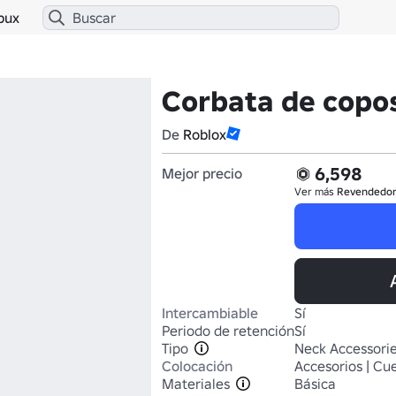
bux
Corbata de copos
De
Roblox
6,598
Mejor precio
Ver más
Revendedo
Intercambiable
Sí
Periodo de retención
Sí
Tipo
Neck Accessori
Colocación
Accesorios | Cue
Materiales
Básica