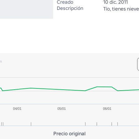
Creado
10 dic. 2011
Descripción
Tío, tienes niev
n
04/01
05/01
06/01
Precio original