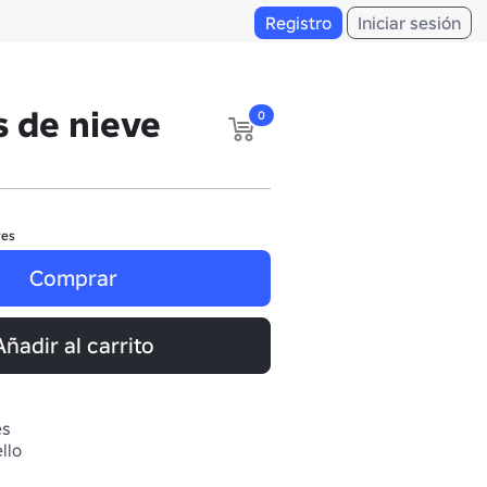
Registro
Iniciar sesión
 de nieve
0
res
Comprar
Añadir al carrito
es
llo