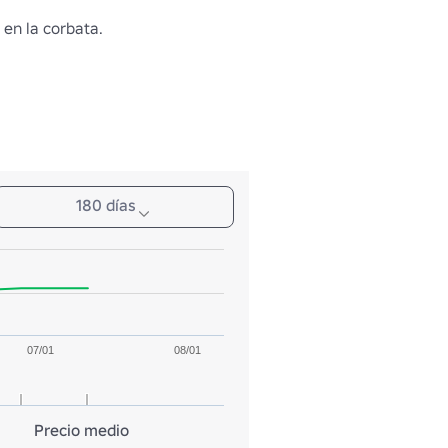
e en la corbata.
180 días
07/01
08/01
Precio medio