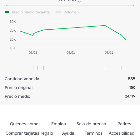
Precio medio reciente
Volumen
30K
25K
20K
15K
03/01
05/01
07/01
Cantidad vendida
885
Precio original
150
Precio medio
24,119
Quiénes somos
Empleo
Sala de prensa
Padres
Comprar tarjetas regalo
Ayuda
Términos
Accesibilidad