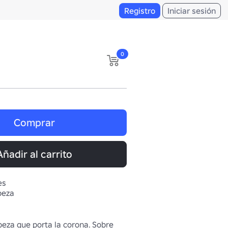
Registro
Iniciar sesión
0
Comprar
Añadir al carrito
es
beza
beza que porta la corona. Sobre 