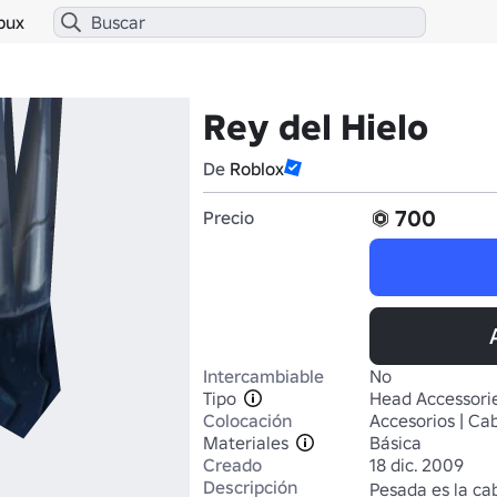
bux
Rey del Hielo
De
Roblox
700
Precio
Intercambiable
No
Tipo
Head Accessori
Colocación
Accesorios | Ca
Materiales
Básica
Creado
18 dic. 2009
Descripción
Pesada es la ca