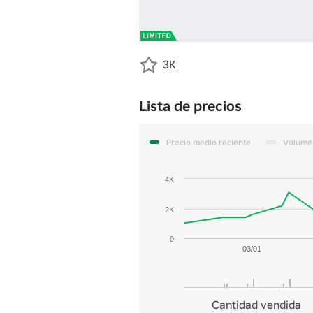
3K
Lista de precios
Precio medio reciente
Volume
4K
2K
0
03/01
Cantidad vendida