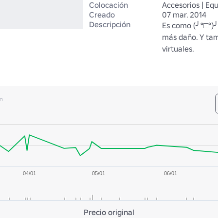
Colocación
Accesorios | Eq
Creado
07 mar. 2014
Descripción
Es como (╯°□°)╯
más daño. Y tamb
virtuales.
n
04/01
05/01
06/01
Precio original