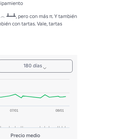
uipamiento
︵ ┻━┻, pero con más π. Y también 
ién con tartas. Vale, tartas 
180 días
07/01
08/01
Precio medio