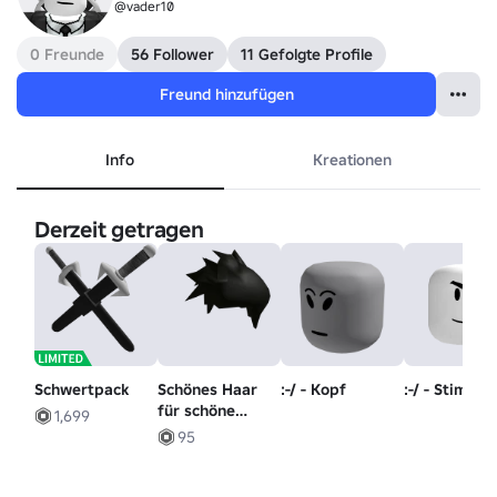
@vader10
0 Freunde
56 Follower
11 Gefolgte Profile
Freund hinzufügen
Info
Kreationen
Derzeit getragen
Schwertpack
Schönes Haar
:-/ - Kopf
:-/ - Stimmu
für schöne
1,699
Menschen
95