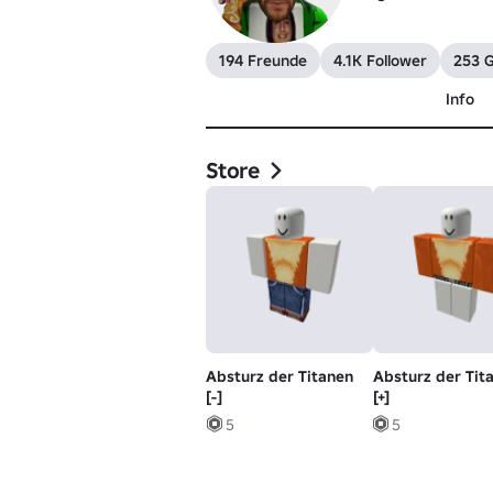
194 Freunde
4.1K Follower
253 G
Info
Store
Absturz der Titanen
Absturz der Tit
[-]
[+]
5
5