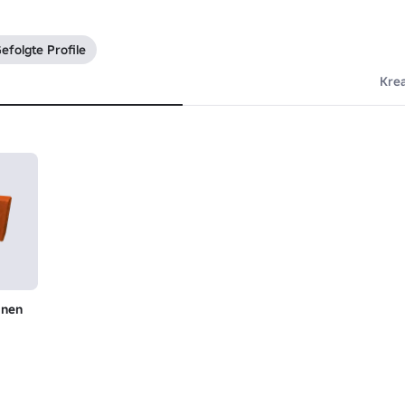
efolgte Profile
Kre
anen