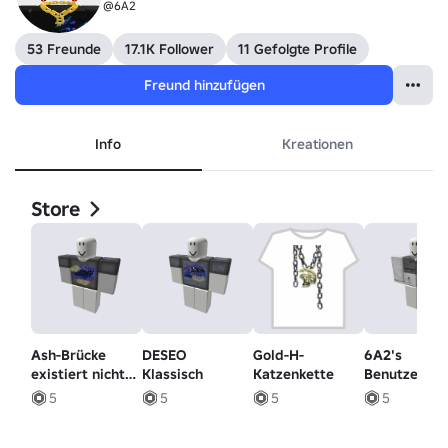
@6A2
53 Freunde
17.1K Follower
11 Gefolgte Profile
Freund hinzufügen
Info
Kreationen
Store
Ash-Brücke
DESEO
Gold-H-
6A2's
existiert nicht
Klassisch
Katzenkette
Benutzerdef
V2
Jacke
5
5
5
5