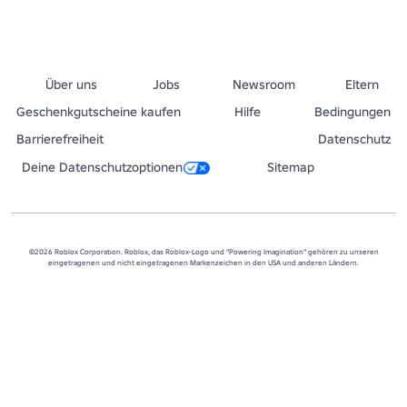
Über uns
Jobs
Newsroom
Eltern
Geschenkgutscheine kaufen
Hilfe
Bedingungen
Barrierefreiheit
Datenschutz
Deine Datenschutzoptionen
Sitemap
©2026 Roblox Corporation. Roblox, das Roblox-Logo und "Powering Imagination" gehören zu unseren
eingetragenen und nicht eingetragenen Markenzeichen in den USA und anderen Ländern.