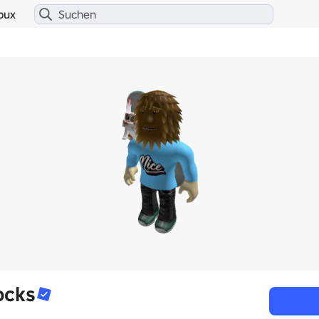
bux
ocks