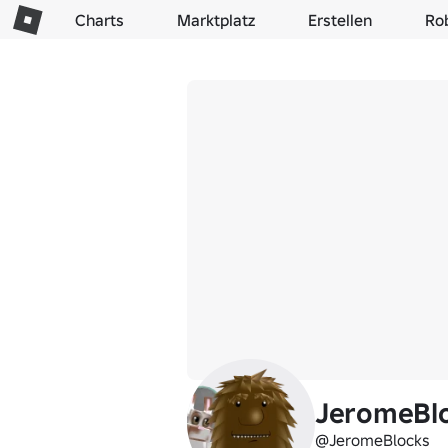
Charts
Marktplatz
Erstellen
Ro
JeromeBl
@JeromeBlocks