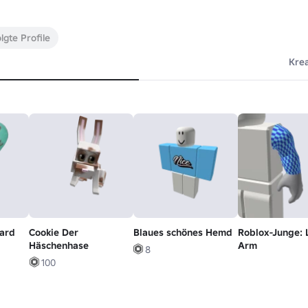
lgte Profile
Kre
ard
Cookie Der
Blaues schönes Hemd
Roblox-Junge: 
Häschenhase
Arm
8
100