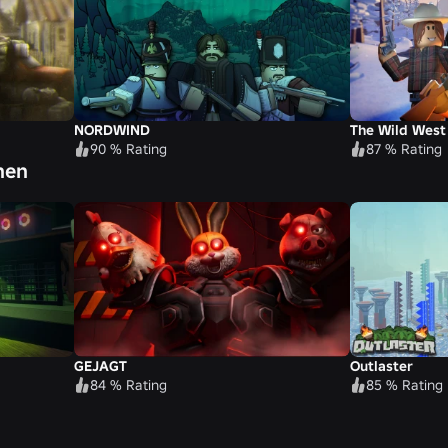
NORDWIND
The Wild West
90 % Rating
87 % Rating
nen
GEJAGT
Outlaster
84 % Rating
85 % Rating