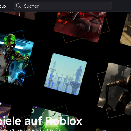
bux
piele auf Roblox
esten Survival-Spielen auf Roblox.