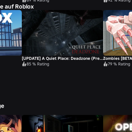
le auf Roblox
[UPDATE] A Quiet Place: Deadzone (Pre-Alpha)
Zombies [BETA
85 % Rating
79 % Rating
ge