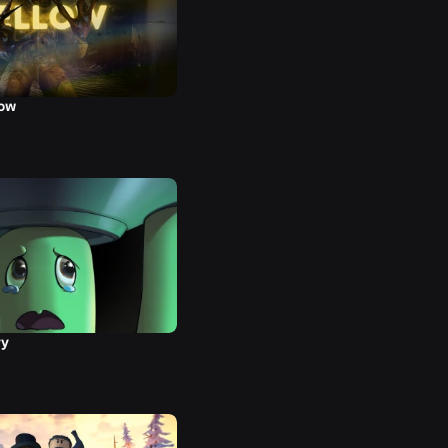
low
ry