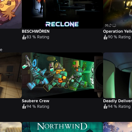
BESCHWÖREN
Operation Yel
83 % Rating
90 % Rating
se
Saubere Crew
Deadly Delive
94 % Rating
94 % Rating