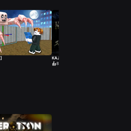
]
KAJERO [HORROR]
81 % Rating