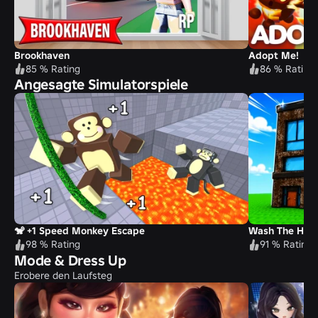
Brookhaven
Adopt Me!
85 % Rating
86 % Rating
Angesagte Simulatorspiele
🐒 +1 Speed Monkey Escape
Wash The Hous
98 % Rating
91 % Rating
Mode & Dress Up
Erobere den Laufsteg