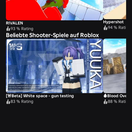
Hypershot
RIVALEN
94 % Rating
93 % Rating
Beliebte Shooter-Spiele auf Roblox
[🚨Beta] White space - gun testing
🩸Blood Overh
83 % Rating
88 % Rating