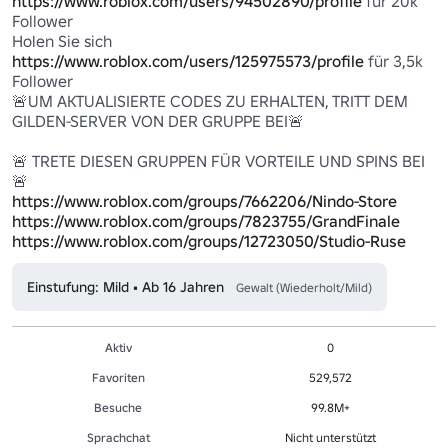
https://www.roblox.com/users/94502890/profile
 für 20k 
Follower

Holen Sie sich 
https://www.roblox.com/users/125975573/profile
 für 3,5k 
Follower

🚨UM AKTUALISIERTE CODES ZU ERHALTEN, TRITT DEM 
GILDEN-SERVER VON DER GRUPPE BEI🚨

🚨 TRETE DIESEN GRUPPEN FÜR VORTEILE UND SPINS BEI
https://www.roblox.com/groups/7662206/Nindo-Store
https://www.roblox.com/groups/7823755/GrandFinale
https://www.roblox.com/groups/12723050/Studio-Ruse
Einstufung: Mild • Ab 16 Jahren
Gewalt (Wiederholt/Mild)
Aktiv
0
Favoriten
529,572
Besuche
99.8M+
Sprachchat
Nicht unterstützt