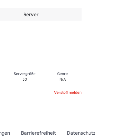
Server
Servergröße
Genre
50
N/A
Verstoß melden
ngen
Barrierefreiheit
Datenschutz