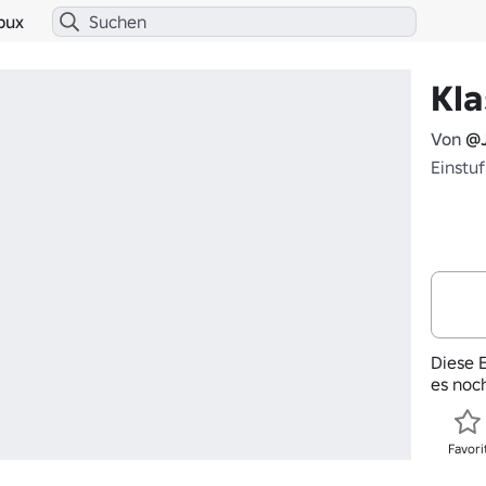
bux
Kla
Von
@J
Einstu
Diese E
es noc
Favori