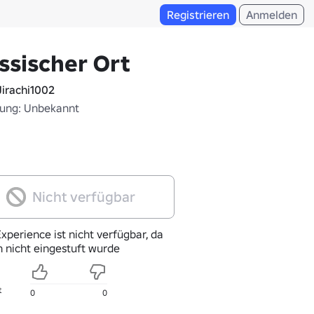
Registrieren
Anmelden
ssischer Ort
irachi1002
fung: Unbekannt
Nicht verfügbar
xperience ist nicht verfügbar, da
h nicht eingestuft wurde
t
0
0