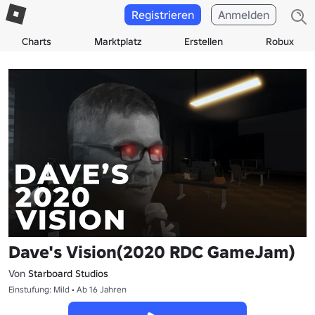
Registrieren
Anmelden
Charts
Marktplatz
Erstellen
Robux
Dave's Vision(2020 RDC GameJam)
Von
Starboard Studios
Einstufung: Mild • Ab 16 Jahren