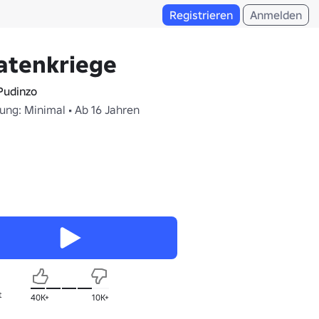
Registrieren
Anmelden
atenkriege
udinzo
ung: Minimal • Ab 16 Jahren
t
40K+
10K+