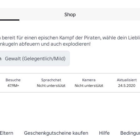
Shop
h bereit für einen epischen Kampf der Piraten, wähle dein Lie
nenkugeln abfeuern und auch explodieren!
n
Gewalt (Gelegentlich/Mild)
Besuche
Sprachchat
Kamera
Aktualisiert
47.9M+
Nicht unterstützt
Nicht unterstützt
24.5.2020
Eltern
Geschenkgutscheine kaufen
Hilfe
Bedingu