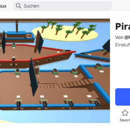
bux
Pir
Von
@P
Einstuf
Favori