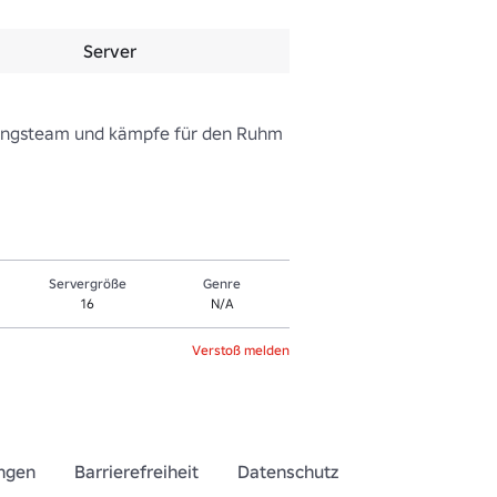
Server
blingsteam und kämpfe für den Ruhm 
Servergröße
Genre
16
N/A
Verstoß melden
ngen
Barrierefreiheit
Datenschutz