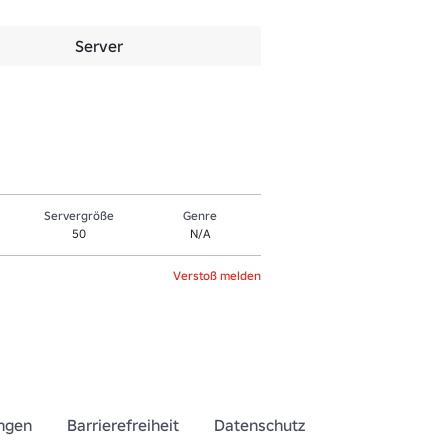
Server
Servergröße
Genre
50
N/A
Verstoß melden
ngen
Barrierefreiheit
Datenschutz