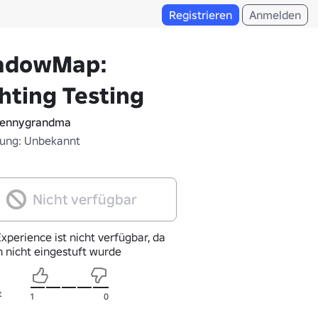
Registrieren
Anmelden
adowMap:
hting Testing
ennygrandma
fung: Unbekannt
Nicht verfügbar
xperience ist nicht verfügbar, da
h nicht eingestuft wurde
t
1
0