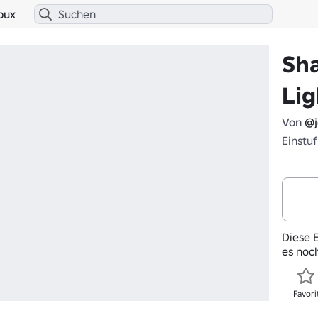
bux
Sh
Lig
Von
@j
Einstu
Diese E
es noc
Favori