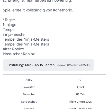
schwierig ist, Teamarbeit ist notwendig.

Spiel erstellt vollständig von Konethorix.

*Tags*:

Ninjago

Tempel

ninja-meister

Tempel des Ninja-Meisters

Tempel des Ninja-Meisters

alter Roblox

klassischer Roblox
Einstufung: Mild • Ab 16 Jahren
Gewalt (Wiederholt/Mild)
Aktiv
0
Favoriten
1,893
Besuche
83.7K+
Sprachchat
Nicht unterstützt
Kamera
Nicht unterstützt