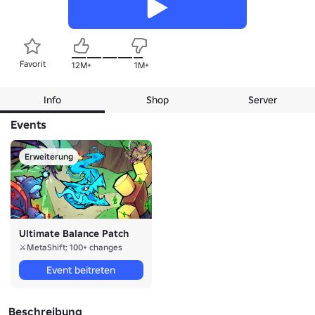
Favorit
12M+
1M+
Info
Shop
Server
Events
Erweiterung
Ultimate Balance Patch
⚔️MetaShift: 100+ changes
Event beitreten
Beschreibung