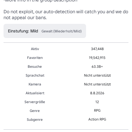
Do not exploit, our auto-detection will catch you and we do 
not appeal our bans.
Einstufung: Mild
Gewalt (Wiederholt/Mild)
Aktiv
347,448
Favoriten
19,542,915
Besuche
63.3B+
Sprachchat
Nicht unterstützt
Kamera
Nicht unterstützt
Aktualisiert
8.8.2026
Servergröße
12
RPG
Genre
Action RPG
Sub­gen­re