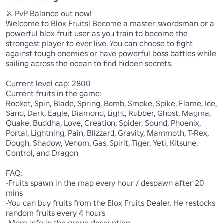
⚔️ PvP Balance out now! 

Welcome to Blox Fruits! Become a master swordsman or a 
powerful blox fruit user as you train to become the 
strongest player to ever live. You can choose to fight 
against tough enemies or have powerful boss battles while 
sailing across the ocean to find hidden secrets. 

Current level cap: 2800

Current fruits in the game:

Rocket, Spin, Blade, Spring, Bomb, Smoke, Spike, Flame, Ice, 
Sand, Dark, Eagle, Diamond, Light, Rubber, Ghost, Magma, 
Quake, Buddha, Love, Creation, Spider, Sound, Phoenix, 
Portal, Lightning, Pain, Blizzard, Gravity, Mammoth, T-Rex, 
Dough, Shadow, Venom, Gas, Spirit, Tiger, Yeti, Kitsune, 
Control, and Dragon

FAQ:

-Fruits spawn in the map every hour / despawn after 20 
mins

-You can buy fruits from the Blox Fruits Dealer. He restocks 
random fruits every 4 hours

-More info in the group description
