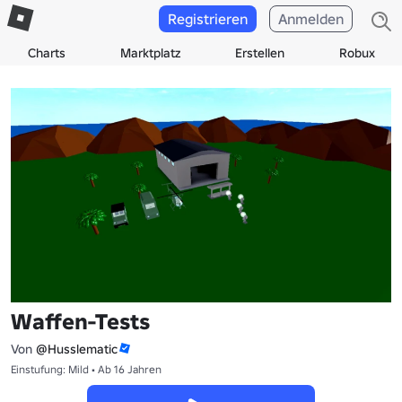
Registrieren
Anmelden
Charts
Marktplatz
Erstellen
Robux
Waffen-Tests
Von
@Husslematic
Einstufung: Mild • Ab 16 Jahren