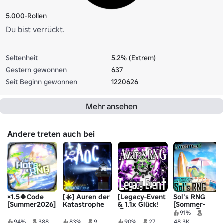
5.000-Rollen
Du bist verrückt.
Seltenheit
5.2% (Extrem)
Gestern gewonnen
637
Seit Beginn gewonnen
1220626
Mehr ansehen
Andere treten auch bei
×1.5🍀Code
[☀️] Auren der
[Legacy-Event
Sol's RNG
[Summer2026]
Katastrophe
& 1.1x Glück!
[Sommer-
Hot's RNG
🏛️ ] Azaras
Event 🏖️]
91%
RNG
94%
388
83%
9
90%
27
48.3K