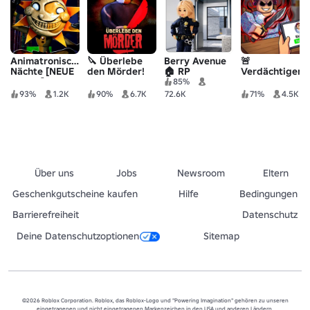
Animatronische
🔪 Überlebe
Berry Avenue
🚨
Nächte [NEUE
den Mörder!
🏠 RP
Verdächtiger
KARTE]
85%
93%
1.2K
90%
6.7K
72.6K
71%
4.5K
Über uns
Jobs
Newsroom
Eltern
Geschenkgutscheine kaufen
Hilfe
Bedingungen
Barrierefreiheit
Datenschutz
Deine Datenschutzoptionen
Sitemap
©2026 Roblox Corporation. Roblox, das Roblox-Logo und "Powering Imagination" gehören zu unseren
eingetragenen und nicht eingetragenen Markenzeichen in den USA und anderen Ländern.