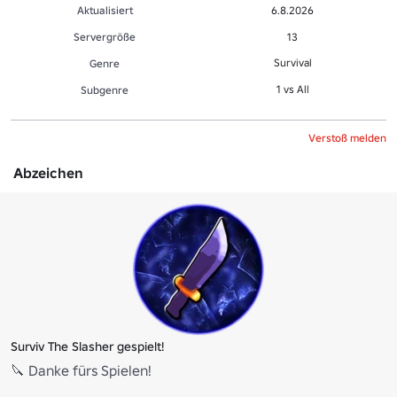
Aktualisiert
6.8.2026
Servergröße
13
Survival
Genre
1 vs All
Sub­gen­re
Verstoß melden
Abzeichen
Surviv The Slasher gespielt!
🔪 Danke fürs Spielen!