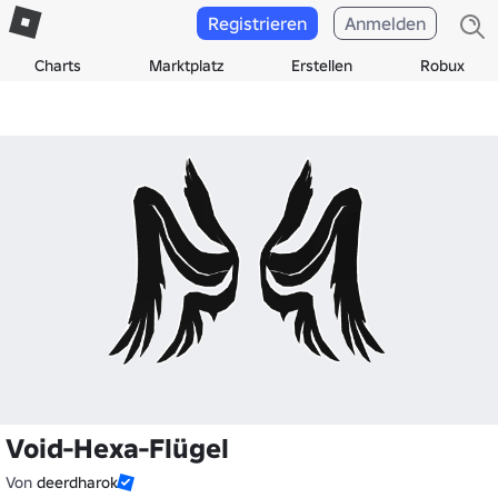
Registrieren
Anmelden
Charts
Marktplatz
Erstellen
Robux
Void-Hexa-Flügel
Von
deerdharok