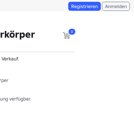
Registrieren
Anmelden
rkörper
0
m Verkauf.
rper
ung verfügbar.