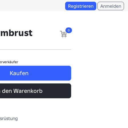
Registrieren
Anmelden
rmbrust
0
erverkäufer
Kaufen
n den Warenkorb
usrüstung