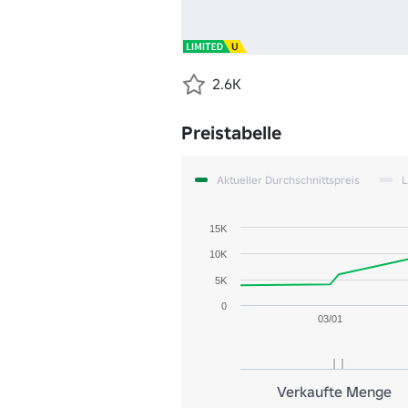
2.6K
Preistabelle
Aktueller Durchschnittspreis
L
15K
10K
5K
0
03/01
Verkaufte Menge