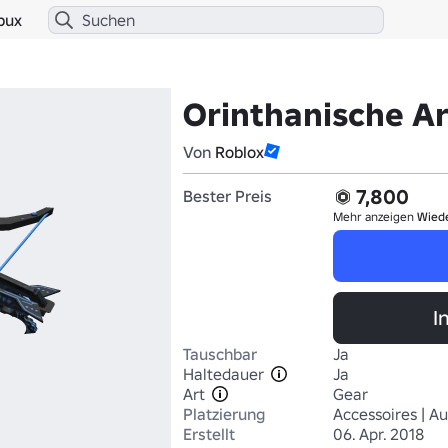
bux
Orinthanische A
Von
Roblox
7,800
Bester Preis
Mehr anzeigen
Wied
I
Tauschbar
Ja
Haltedauer
Ja
Art
Gear
Platzierung
Accessoires | A
Erstellt
06. Apr. 2018