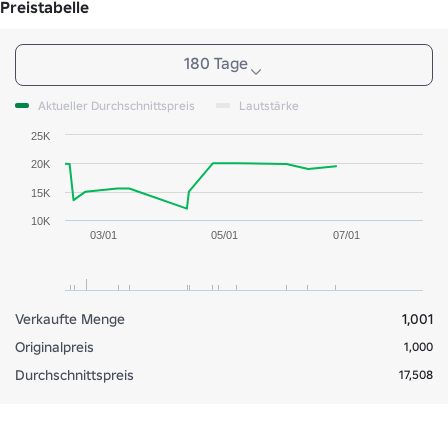
Preistabelle
180 Tage
Aktueller Durchschnittspreis
Lautstärke
25K
20K
15K
10K
03/01
05/01
07/01
Verkaufte Menge
1,001
Originalpreis
1,000
Durchschnittspreis
17,508