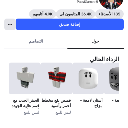
@PassiGames
185 الأصدقاء
36.4K المتابعون لي
4.9K أتابعهم
إضافة صديق
حول
التصاميم
الرداء الحالي
ن لامعة -
أسنان لامعة -
قميص بقع مخطط
الجينز الجديد مع
مزاج
أحمر وأسود
قمم عالية الجودة -
أبيض وأسود
ليس للبيع
ليس للبيع