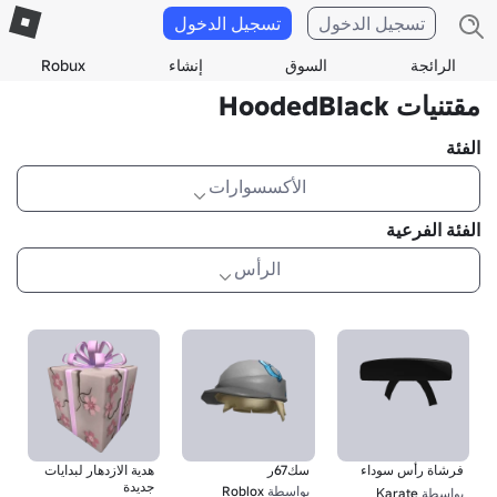
تسجيل الدخول
تسجيل الدخول
الرائجة
السوق
إنشاء
Robux
مقتنيات HoodedBlack
الفئة
الأكسسوارات
الفئة الفرعية
الرأس
فرشاة رأس سوداء
سك67ر
هدية الازدهار لبدايات
جديدة
بواسطة
Roblox
بواسطة
Κarate