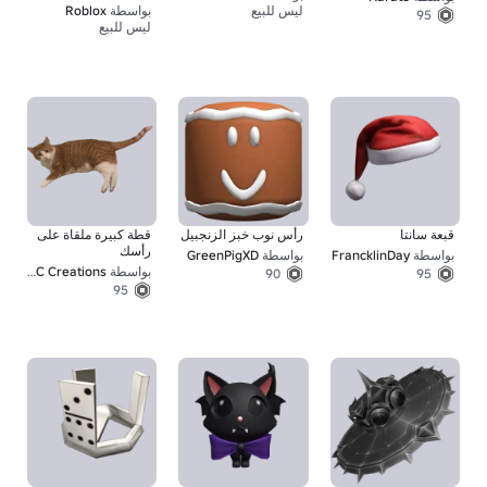
ليس للبيع
بواسطة
Roblox
67
95
ليس للبيع
قبعة سانتا
رأس نوب خبز الزنجبيل
قطة كبيرة ملقاة على
رأسك
بواسطة
FrancklinDay
بواسطة
GreenPigXD
بواسطة
Clockset's Crazy UGC Creations
90
95
95