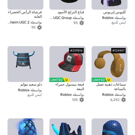
كليوس إيربوس
قناع التزلج الأسود
فرشاة الرأس الخضراء
الغابة
بواسطة
Roblox
بواسطة
Another UGC Group
ليس للبيع
بواسطة
Valkenheim UGC 2
95
95
#209816
#124447
سماعات ذهبية تعمل
قبعة بيسبول حمراء
دلو سعيد مؤلم
بالساعة
لامعة
بواسطة
Roblox
بواسطة
Roblox
بواسطة
Roblox
ليس للبيع
105
6,252