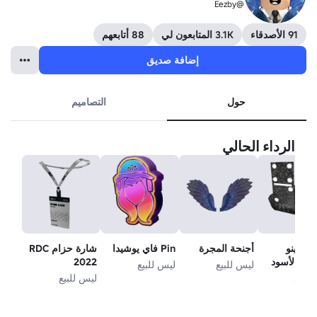
@Eezby
91 الأصدقاء
3.1K المتابعون لي
88 أتابعهم
إضافة صديق
حول
التصاميم
الرداء الحالي
لدومينو
أجنحة المجرة
Pin فاي يوشيدا
شارة حزام RDC
يدي الأسود
2022
ليس للبيع
ليس للبيع
دربين
للبيع
ليس للبيع