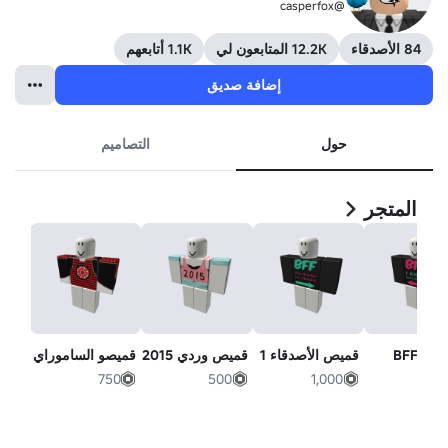
@casperfox
84 الأصدقاء
12.2K المتابعون لي
1.1K أتابعهم
إضافة صديق
حول
التصاميم
المتجر
BFF 
قميص الأصدقاء 1
قميص وردي 2015
قميصو الساموراي
750
500
1,000
2,50