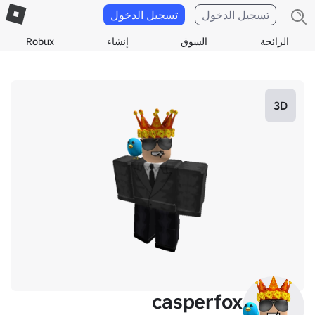
تسجيل الدخول
تسجيل الدخول
الرائجة
السوق
إنشاء
Robux
3D
casperfox