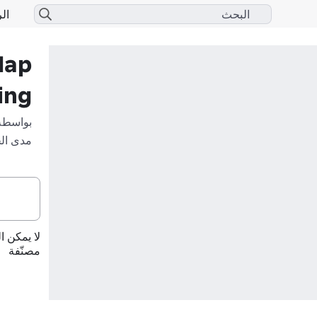
الر
Map
ing
بواسطة
مدى ال
لا يمكن ا
مصنّفة