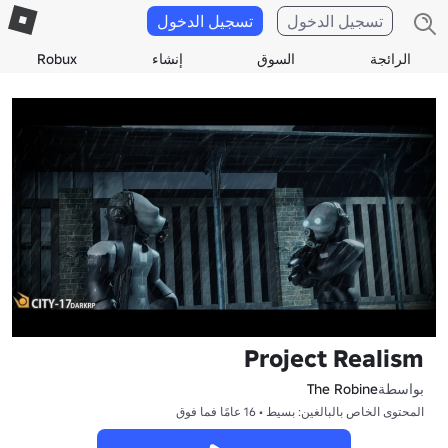
تسجيل الدخول
تسجيل الدخول
الرائجة
السوق
إنشاء
Robux
Project Realism
بواسطة
The Robine
المحتوى الخاص بالبالغين: بسيط • 16 عامًا فما فوق