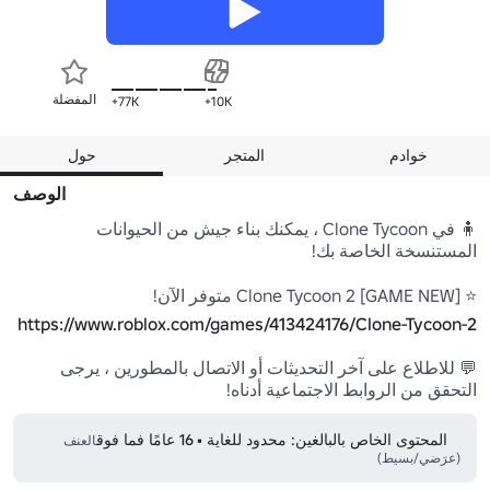
المفضلة
77K+
10K+
خوادم
المتجر
حول
الوصف
🧍 في Clone Tycoon ، يمكنك بناء جيش من الحيوانات 
⭐ [GAME NEW] Clone Tycoon 2 متوفر الآن!

https://www.roblox.com/games/413424176/Clone-Tycoon-2
💬 للاطلاع على آخر التحديثات أو الاتصال بالمطورين ، يرجى 
التحقق من الروابط الاجتماعية أدناه!
المحتوى الخاص بالبالغين: محدود للغاية • 16 عامًا فما فوق
العنف
(عرَضي/بسيط)