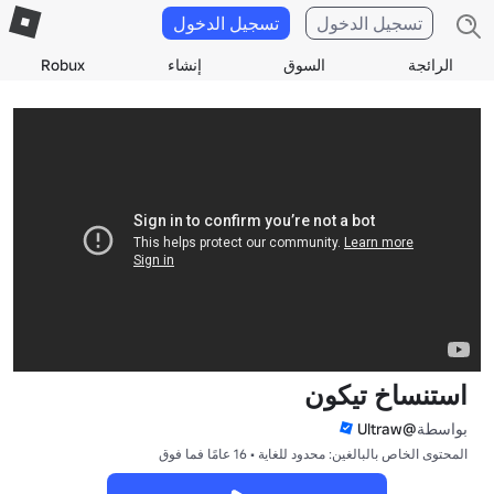
تسجيل الدخول
تسجيل الدخول
الرائجة
السوق
إنشاء
Robux
استنساخ تيكون
بواسطة
@Ultraw
المحتوى الخاص بالبالغين: محدود للغاية • 16 عامًا فما فوق