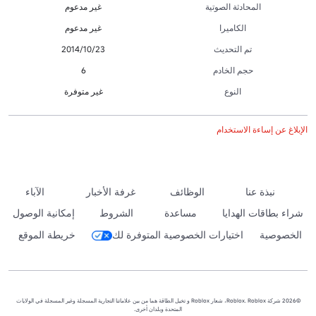
المحادثة الصوتية
غير مدعوم
الكاميرا
غير مدعوم
تم التحديث
23‏/10‏/2014
حجم الخادم
6
النوع
غير متوفرة
الإبلاغ عن إساءة الاستخدام
نبذة عنا
الوظائف
غرفة الأخبار
الآباء
شراء بطاقات الهدايا
مساعدة
الشروط
إمكانية الوصول
الخصوصية
اختيارات الخصوصية المتوفرة لك
خريطة الموقع
©2026 شركة Roblox. Roblox، شعار Roblox و تخيل الطاقة هما من بين علاماتنا التجارية المسجلة وغير المسجلة في الولايات
المتحدة وبلدان أخرى.