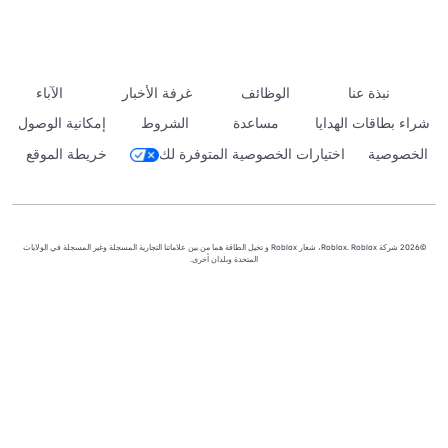
نبذة عنا
الوظائف
غرفة الأخبار
الآباء
شراء بطاقات الهدايا
مساعدة
الشروط
إمكانية الوصول
الخصوصية
اختيارات الخصوصية المتوفرة لك
خريطة الموقع
©2026 شركة Roblox. Roblox، شعار Roblox و تخيل الطاقة هما من بين علاماتنا التجارية المسجلة وغير المسجلة في الولايات
المتحدة وبلدان أخرى.