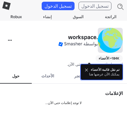
تسجيل الدخول
تسجيل الدخول
الرائجة
السوق
إنشاء
Robux
.workspace
بواسطة
Smasher
184K+ الأعضاء
لم تتم إضافة سيرة ذاتية حتى الآن.
تم نقل قائمة الأعضاء
يمكنك الآن عرضها هنا
المنتسبين
المتجر
الأحداث
حول
الإعلامات
لا توجد إعلامات حتى الآن...