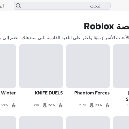
الر
Robl
 Winter
KNIFE DUELS
Phantom Forces
[RELIC
S
91%
7.1K
92%
2.7K
90%
5