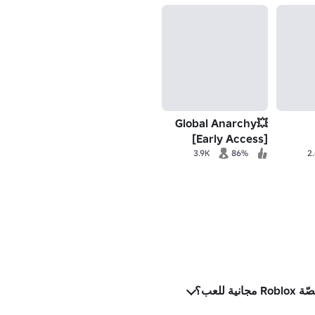
💥Global Anarchy
[Early Access]
3.9K
86%
2
 للعب؟