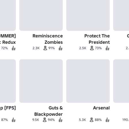
Reminiscence
Protect The
: Redux
Zombies
President
72%
2.3K
91%
2.5K
73%
2
[FPS] One Tap
Guts &
Arsenal
Blackpowder
87%
9.5K
94%
5.3K
88%
190