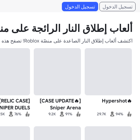
تسجيل الدخول
تسجيل الدخول
ألعاب إطلاق النار الرائجة على منصة ox
اكتشف ألعاب إطلاق النار الصاعدة على منصّة Roblox! تصفح هذه الألعاب الأسرع نموًا واعثر على اللعبة القادمة التي ستذهلك. انضم إلى ملايين اللاعبين الآن!
 CASE]
[🔥CASE UPDATE]
🔥Hypershot
NIPER DUELS
Sniper Arena
.5K
76%
9.2K
91%
29.7K
94%