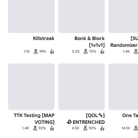
Killstreak
Bonk & Block
[SUMMER]
[1v1v1]
Randomizer
1.1K
74%
5.2K
75%
1.4K
TTK Testing [MAP
[🔧QOL]
VOTING]
ENTRENCHED 🥀
1.4K
92%
4.5K
92%
14.1K