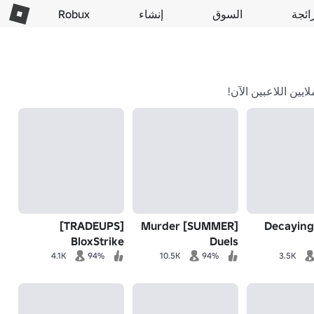
ائجة
السوق
إنشاء
Robux
[TRADEUPS]
[SUMMER] Murder
Decaying
BloxStrike
Duels
4.1K
94%
10.5K
94%
3.5K