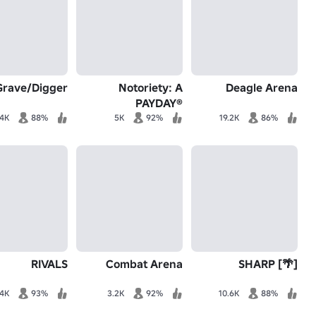
Grave/Digger
Notoriety: A
Deagle Arena
PAYDAY®
Experience
.4K
88%
5K
92%
19.2K
86%
RIVALS
Combat Arena
[🌴] SHARP
.4K
93%
3.2K
92%
10.6K
88%