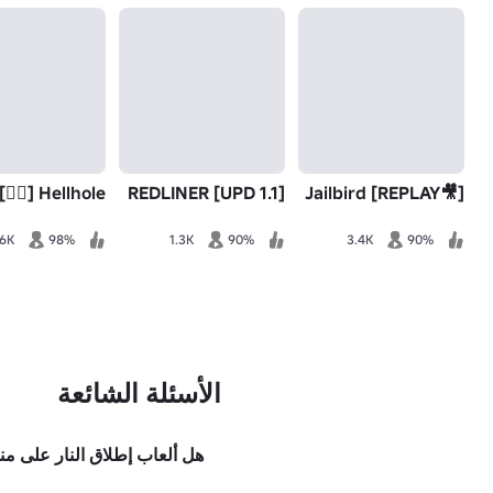
Hellhole [🧟‍♂️]
REDLINER [UPD 1.1]
[🎥REPLAY] Jailbird
.6K
98%
1.3K
90%
3.4K
90%
الأسئلة الشائعة
هل ألعاب إطلاق النار على منصّة Roblox مجانية