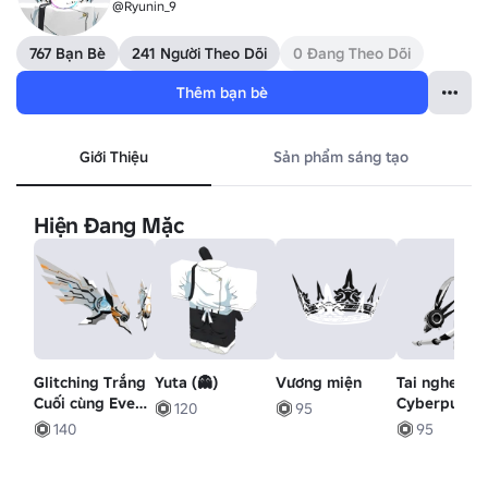
@Ryunin_9
767 Bạn Bè
241 Người Theo Dõi
0 Đang Theo Dõi
Thêm bạn bè
Giới Thiệu
Sản phẩm sáng tạo
Hiện Đang Mặc
Glitching Trắng
Yuta (👻)
Vương miện
Tai nghe
Cuối cùng Eve
Cyberpunk
120
95
Mecha Wings
khoa học viễ
140
95
tưởng Mech
trắng/đen