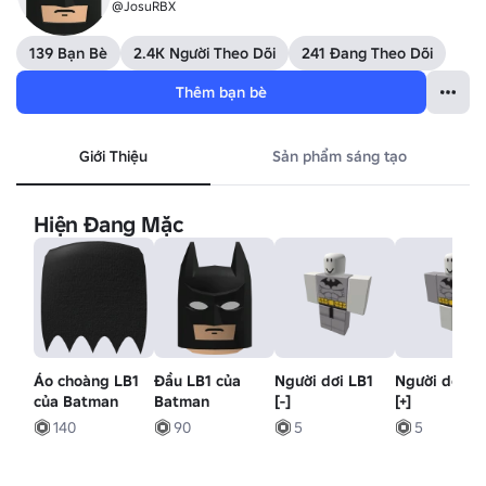
@JosuRBX
139 Bạn Bè
2.4K Người Theo Dõi
241 Đang Theo Dõi
Thêm bạn bè
Giới Thiệu
Sản phẩm sáng tạo
Hiện Đang Mặc
Áo choàng LB1
Đầu LB1 của
Người dơi LB1
Người dơi L
của Batman
Batman
[-]
[+]
140
90
5
5