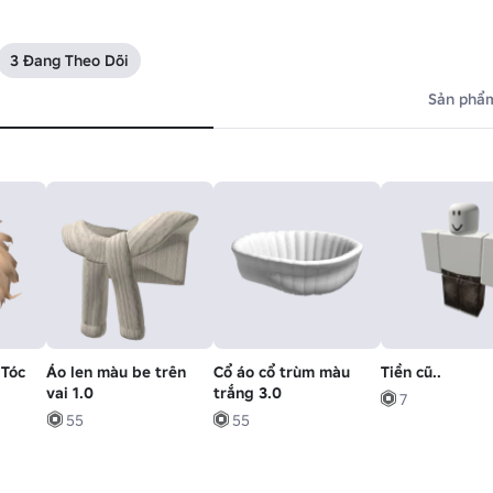
3 Đang Theo Dõi
Sản phẩm
 Tóc
Áo len màu be trên
Cổ áo cổ trùm màu
Tiền cũ..
vai 1.0
trắng 3.0
7
55
55