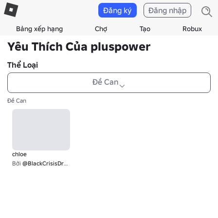
Đăng ký
Đăng nhập
Bảng xếp hạng
Chợ
Tạo
Robux
Yêu Thích Của pluspower
Thể Loại
Đề Can
Đề Can
chloe
Bởi
@BlackCrisisDrone