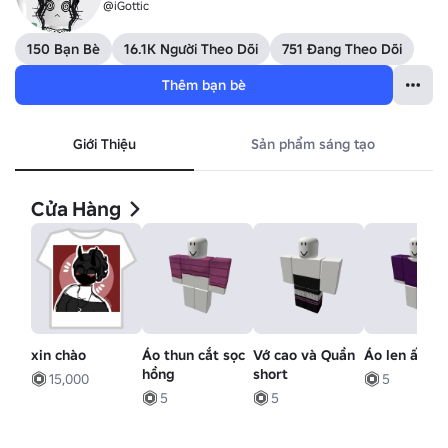
@iGottic
150 Bạn Bè
16.1K Người Theo Dõi
751 Đang Theo Dõi
Thêm bạn bè
Giới Thiệu
Sản phẩm sáng tạo
Cửa Hàng
xin chào
Áo thun cắt sọc
Vớ cao và Quần
Áo len ấm c
hồng
short
15,000
5
5
5