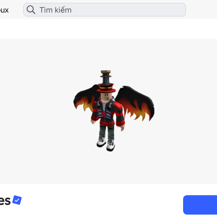
ux
es