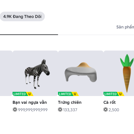
4.9K Đang Theo Dõi
Sản phẩm
Bạn vai ngựa vằn
Trứng chiên
Cà rốt
999,999,999,999
133,337
2,500