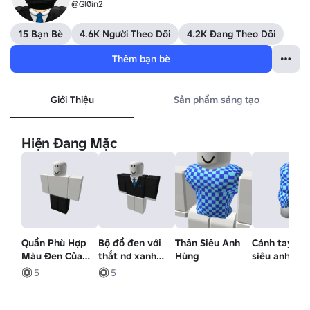
@Gl0in2
15 Bạn Bè
4.6K Người Theo Dõi
4.2K Đang Theo Dõi
Thêm bạn bè
Giới Thiệu
Sản phẩm sáng tạo
Hiện Đang Mặc
Quần Phù Hợp
Bộ đồ đen với
Thân Siêu Anh
Cánh tay ph
Màu Đen Của
thắt nơ xanh
Hùng
siêu anh hù
Armitroner
dương của
5
5
Armitroner