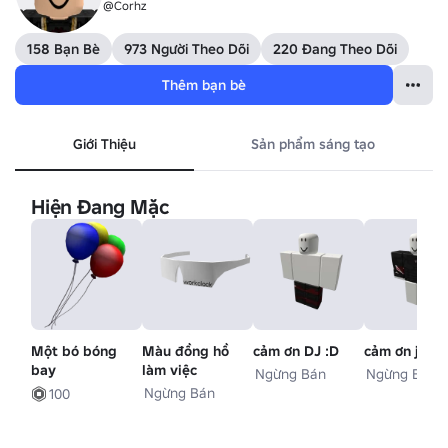
@Corhz
158 Bạn Bè
973 Người Theo Dõi
220 Đang Theo Dõi
Thêm bạn bè
Giới Thiệu
Sản phẩm sáng tạo
Hiện Đang Mặc
Một bó bóng
Màu đồng hồ
cảm ơn DJ :D
cảm ơn jd
bay
làm việc
Ngừng Bán
Ngừng Bán
Ngừng Bán
100