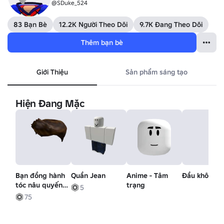
@SDuke_524
83 Bạn Bè
12.2K Người Theo Dõi
9.7K Đang Theo Dõi
Thêm bạn bè
Giới Thiệu
Sản phẩm sáng tạo
Hiện Đang Mặc
Bạn đồng hành
Quần Jean
Anime - Tâm
Đầu không 
tóc nâu quyến
trạng
5
rũ
75