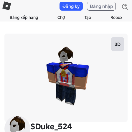
Đăng ký
Đăng nhập
Bảng xếp hạng
Chợ
Tạo
Robux
3D
SDuke_524