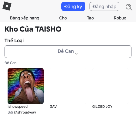
Đăng ký
Đăng nhập
Bảng xếp hạng
Chợ
Tạo
Robux
Kho Của TAISHO
Thể Loại
Đề Can
Đề Can
Ishowspeed
GAV
GILDED JOY
Bởi
@shroudvow