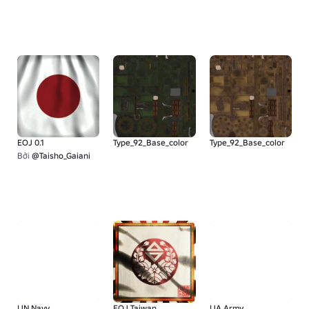
EOJ 0.1
Type_92_Base_color
Type_92_Base_color
Bởi
@Taisho_Gaiani
IJN Navy
EOJ Taiwan
IJA Army