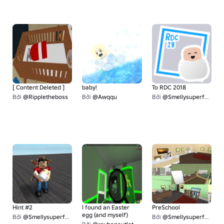
[ Content Deleted ]
baby!
To RDC 2018
Bởi
@Rippletheboss
Bởi
@Awqqu
Bởi
@Smellysuperfart
Hint #2
I found an Easter
PreSchool
egg (and myself)
Bởi
@Smellysuperfart
Bởi
@Smellysuperfart