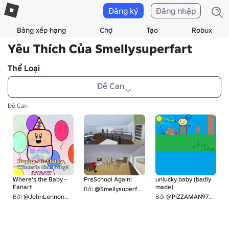
Đăng ký
Đăng nhập
Bảng xếp hạng
Chợ
Tạo
Robux
Yêu Thích Của Smellysuperfart
Thể Loại
Đề Can
Đề Can
Where's the Baby -
PreSchool Again!
unlucky baby (badly
Fanart
made)
Bởi
@Smellysuperfart
Bởi
@JohnLennonQuickscope
Bởi
@PIZZAMAN9753