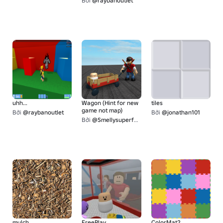
Bởi
@raybanoutlet
uhh...
Wagon (Hint for new
tiles
game not map)
Bởi
@raybanoutlet
Bởi
@jonathan101
Bởi
@Smellysuperfart
mulch
FreePlay
ColorMat2