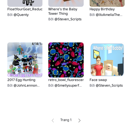
FloatYourGoat_ReducedColors
Where's the Baby
Happy Birthday
Tower Thing
Bởi
@Quenty
Bởi
@XxAmeliaTheGamerxX
Bởi
@Steven_Scripts
2017 Egg Hunting
retro_bowl_fluorescent_tn
Face swap
Bởi
@JohnLennonQuickscope
Bởi
@Smellysuperfart
Bởi
@Steven_Scripts
Trang 1