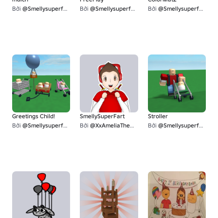
Bởi
@Smellysuperfart
Bởi
@Smellysuperfart
Bởi
@Smellysuperfart
Greetings Child!
SmellySuperFart
Stroller
Bởi
@Smellysuperfart
Bởi
@XxAmeliaTheGamerxX
Bởi
@Smellysuperfart