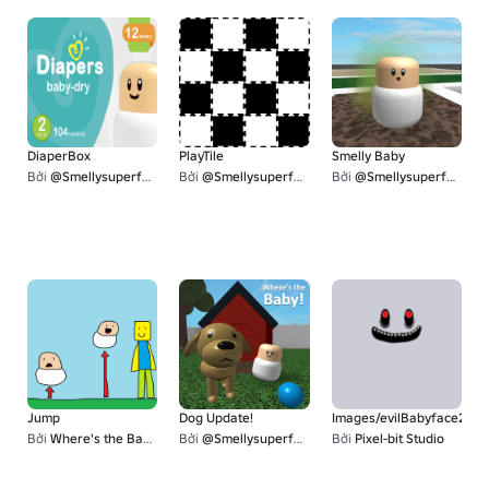
DiaperBox
PlayTile
Smelly Baby
Bởi
@Smellysuperfart
Bởi
@Smellysuperfart
Bởi
@Smellysuperfart
Jump
Dog Update!
Images/evilBabyface2
Bởi
Where's the Baby Fan Club
Bởi
@Smellysuperfart
Bởi
Pixel-bit Studio