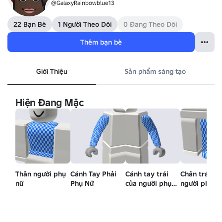
@GalaxyRainbowblue13
22 Bạn Bè
1 Người Theo Dõi
0 Đang Theo Dõi
Thêm bạn bè
Giới Thiệu
Sản phẩm sáng tạo
Hiện Đang Mặc
Thân người phụ
Cánh Tay Phải
Cánh tay trái
Chân trái củ
nữ
Phụ Nữ
của người phụ
người phụ n
nữ