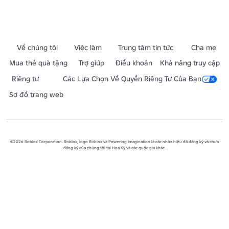
Về chúng tôi
Việc làm
Trung tâm tin tức
Cha mẹ
Mua thẻ quà tặng
Trợ giúp
Điều khoản
Khả năng truy cập
Riêng tư
Các Lựa Chọn Về Quyền Riêng Tư Của Bạn
Sơ đồ trang web
©2026 Roblox Corporation. Roblox, logo Roblox và Powering Imagination là các nhãn hiệu đã đăng ký và chưa
đăng ký của chúng tôi tại Hoa Kỳ và các quốc gia khác.