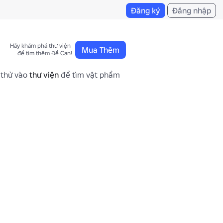
Đăng ký
Đăng nhập
Hãy khám phá thư viện 

Mua Thêm
để tìm thêm Đề Can!
 thử vào
thư viện
để tìm vật phẩm